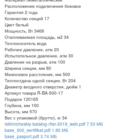
Расположение подключения
боковое
Гарантия
2 года
Количество секций
17
Цвет
белый
Мощность, Вт
3468
Отапливаемая площадь, м2
34
Теплоноситель
вода
Рабочее давление, атм
20
Испытательное давление, атм
30
Давление на разрыв, атм
100
Ширина секции, мм
80
Межосевое расстояние, мм
500
Теплоотдача одной секции, Вт
204
Диаметр входного отверстия, дюйм
1
Артикул товара
R-BA-500-17
Подарок
120165
Глубина, мм
100
Высота, мм
570
Вес с упаковкой (брутто), кг
34
tekhnicheskiy-katalog-rifar-2019_web.pdf
7.53 МБ
base_500_sertifikat.pdf
1.85 МБ
base_pasport.pdf
3.74 МБ