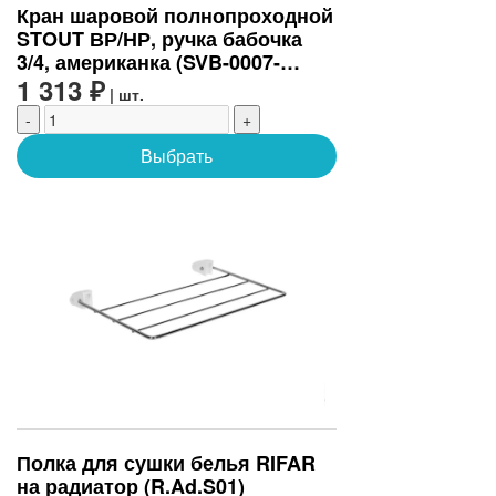
Кран шаровой полнопроходной
STOUT ВР/НР, ручка бабочка
3/4, американка (SVB-0007-
200020)
1 313 ₽
| шт.
-
+
Выбрать
Полка для сушки белья RIFAR
на радиатор (R.Ad.S01)