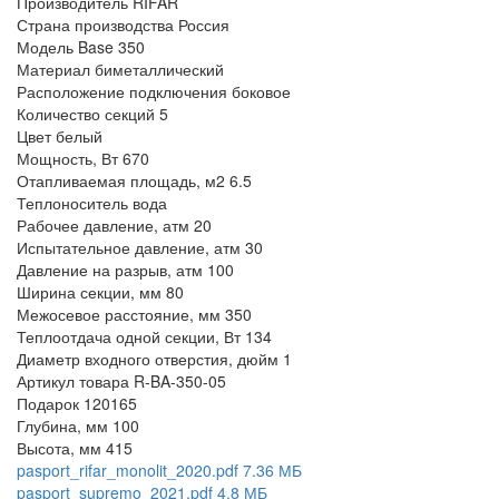
Производитель
RIFAR
Страна производства
Россия
Модель
Base 350
Материал
биметаллический
Расположение подключения
боковое
Количество секций
5
Цвет
белый
Мощность, Вт
670
Отапливаемая площадь, м2
6.5
Теплоноситель
вода
Рабочее давление, атм
20
Испытательное давление, атм
30
Давление на разрыв, атм
100
Ширина секции, мм
80
Межосевое расстояние, мм
350
Теплоотдача одной секции, Вт
134
Диаметр входного отверстия, дюйм
1
Артикул товара
R-BA-350-05
Подарок
120165
Глубина, мм
100
Высота, мм
415
pasport_rifar_monolit_2020.pdf
7.36 МБ
pasport_supremo_2021.pdf
4.8 МБ