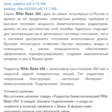
base_pasport.pdf
3.74 МБ
katalog_rifar-050320.pdf
13.7 МБ
Серия
Rifar Base 350
одна из самых популярных в России и
далеко за её пределами, компактные размеры приборов и
высокая тепловая мощность биметаллических радиаторов,
далеко не все достоинства этой линейки. Идеально подходит
для эксплуатации как в автономных системах отопления, так и
в системах центрального отопления многоэтажных домов.
Высокая теплоотдача позволяет быстро нагревать воздух в
помещении, а малая инерционность обеспечивает
эффективное терморегулирование, создавая максимальный
комфорт и уют в Вашем доме.
Радиатор
Rifar Base 350
с межосевым расстоянием 350 мм и
закрытой задней поверхностью секций. Тип радиатора -
секционный. Конструкция - настенная. Материал -
биметаллический. Подключение - боковое.
Уточнить наличие
Мы уточним наличие товара «Радиатор биметаллический Rifar
Base 350, 5 секций, боковое подключение» и когда он
появится в наличии свяжемся с Вами. В форме ниже
заполните данные для обратьной связи.