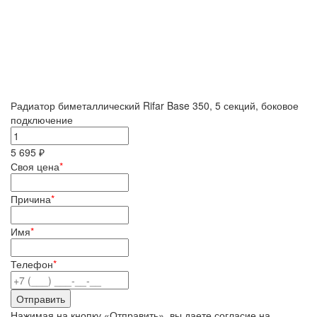
Радиатор биметаллический Rifar Base 350, 5 секций, боковое
подключение
5 695 ₽
Своя цена
*
Причина
*
Имя
*
Телефон
*
Нажимая на кнопку «Отправить», вы даете согласие на