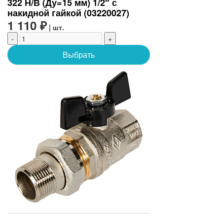
322 Н/В (Ду=15 мм) 1/2" с
накидной гайкой (03220027)
1 110 ₽
| шт.
-
+
Выбрать