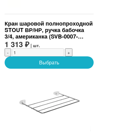
Кран шаровой полнопроходной
STOUT ВР/НР, ручка бабочка
3/4, американка (SVB-0007-
200020)
1 313 ₽
| шт.
-
+
Выбрать