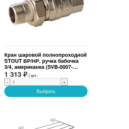
Кран шаровой полнопроходной
STOUT ВР/НР, ручка бабочка
3/4, американка (SVB-0007-
200020)
1 313 ₽
| шт.
-
+
Выбрать