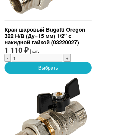
Кран шаровый Bugatti Oregon
322 Н/В (Ду=15 мм) 1/2" с
накидной гайкой (03220027)
1 110 ₽
| шт.
-
+
Выбрать