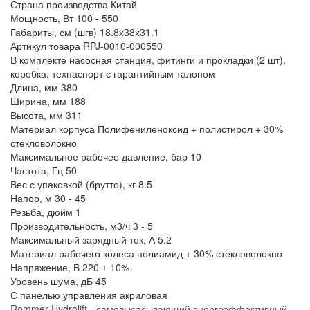
Страна производства
Китай
Мощность, Вт
100 - 550
Габариты, см (шгв)
18.8х38х31.1
Артикул товара
RPJ-0010-000550
В комплекте
насосная станция, фитинги и прокладки (2 шт),
коробка, техпаспорт с гарантийным талоном
Длина, мм
380
Ширина, мм
188
Высота, мм
311
Материал корпуса
Полифениленоксид + полистирол + 30%
стекловолокно
Максимальное рабочее давление, бар
10
Частота, Гц
50
Вес с упаковкой (брутто), кг
8.5
Напор, м
30 - 45
Резьба, дюйм
1
Производительность, м3/ч
3 - 5
Максимальный зарядный ток, А
5.2
Материал рабочего колеса
полиамид + 30% стекловолокно
Напряжение, В
220 ± 10%
Уровень шума, дБ
45
С панелью управления
акриловая
Rommer Hydrolift - самовысасывающий энергоэффективный