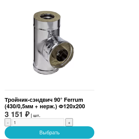
Тройник-сэндвич 90° Ferrum
(430/0,5мм + нерж.) Ф120х200
3 151 ₽
| шт.
-
+
Выбрать