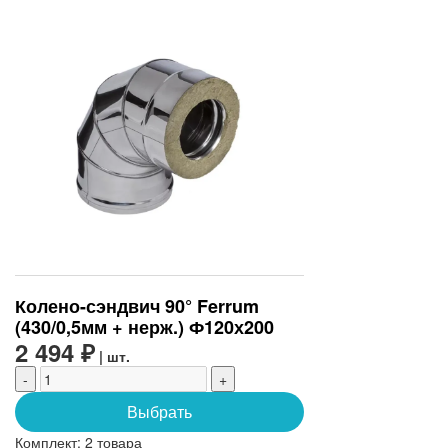
Колено-сэндвич 90° Ferrum
(430/0,5мм + нерж.) Ф120х200
2 494 ₽
| шт.
-
+
Выбрать
Комплект:
2 товара