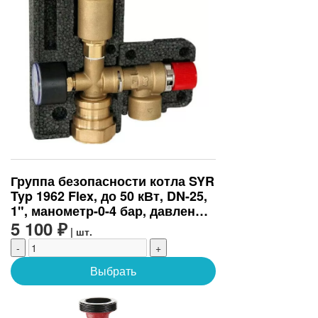
Группа безопасности котла SYR
Typ 1962 Flex, до 50 кВт, DN-25,
1", манометр-0-4 бар, давление
срабатывания, бар-3
5 100 ₽
| шт.
(1962.25.023)
-
+
Выбрать