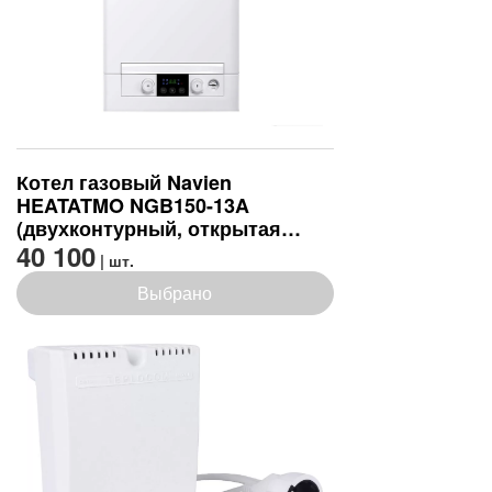
Котел газовый Navien
HEATATMO NGB150-13A
(двухконтурный, открытая
камера сгорания)
40 100
| шт.
Выбрано