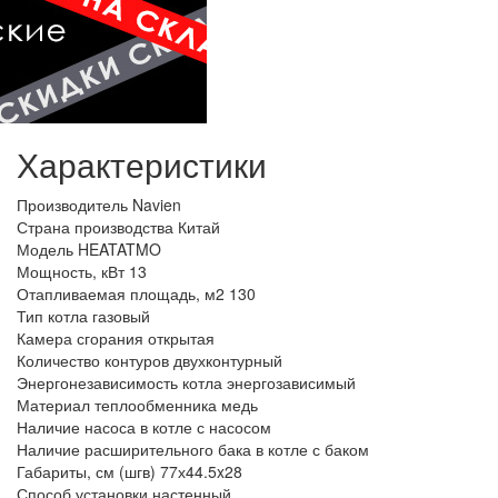
Характеристики
Производитель
Navien
Страна производства
Китай
Модель
HEATATMO
Мощность, кВт
13
Отапливаемая площадь, м2
130
Тип котла
газовый
Камера сгорания
открытая
Количество контуров
двухконтурный
Энергонезависимость котла
энергозависимый
Материал теплообменника
медь
Наличие насоса в котле
с насосом
Наличие расширительного бака в котле
с баком
Габариты, см (шгв)
77х44.5x28
Способ установки
настенный