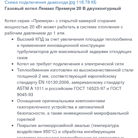
Схема подключения дымохода.jpg
118.78 КБ
Газовый котел Лемакс Премиум 20 В двухконтурный
Котел серии «Премиум» с открытой камерой сгорания
мощностью 20 кВт может работать в системе отопления с
рабочим давлением до 1 атм.
Высокий КПД за счет увеличения площади теплообмена
и применения инновационной конструкции
турбулизаторов для максимальной задержки отходящих
газов
Котел не требует подключения к электрической сети
Теплообменник изготовлен из высококачественной стали
толщиной 2 мм, соответствующей европейскому
стандарту EN 10130:2006, американскому стандарту
ASTM A 1011 и российским ГОСТ 16523-97 и ГОСТ
9045-93
Оснащение оригинальными компонентами
газогорелочного устройства и автоматикой
безопасности, а также инжекционной микрофакельной
горелкой
Покрытие антикоррозийной эмалью (температура
воздействия 950°С) и обработка ингибирующим
составом защищают теплообменник от агрессивных