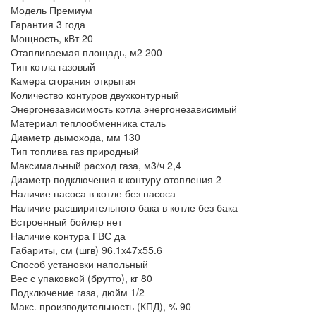
Модель
Премиум
Гарантия
3 года
Мощность, кВт
20
Отапливаемая площадь, м2
200
Тип котла
газовый
Камера сгорания
открытая
Количество контуров
двухконтурный
Энергонезависимость котла
энергонезависимый
Материал теплообменника
сталь
Диаметр дымохода, мм
130
Тип топлива
газ природный
Максимальный расход газа, м3/ч
2,4
Диаметр подключения к контуру отопления
2
Наличие насоса в котле
без насоса
Наличие расширительного бака в котле
без бака
Встроенный бойлер
нет
Наличие контура ГВС
да
Габариты, см (шгв)
96.1х47х55.6
Способ установки
напольный
Вес с упаковкой (брутто), кг
80
Подключение газа, дюйм
1/2
Макс. производительность (КПД), %
90