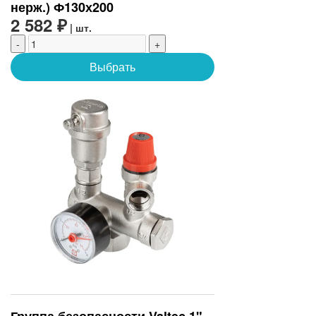
нерж.) Ф130х200
2 582 ₽
| шт.
-
+
Выбрать