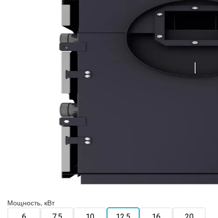
Мощность, кВт
6
7.5
10
12.5
16
20