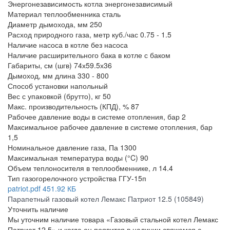
Энергонезависимость котла
энергонезависимый
Материал теплообменника
сталь
Диаметр дымохода, мм
250
Расход природного газа, метр куб./час
0.75 - 1.5
Наличие насоса в котле
без насоса
Наличие расширительного бака в котле
с баком
Габариты, см (шгв)
74х59.5х36
Дымоход, мм
длина 330 - 800
Способ установки
напольный
Вес с упаковкой (брутто), кг
50
Макс. производительность (КПД), %
87
Рабочее давление воды в системе отопления, бар
2
Максимальное рабочее давление в системе отопления, бар
1,5
Номинальное давление газа, Па
1300
Максимальная температура воды (°C)
90
Объем теплоносителя в теплообменнике, л
14.4
Тип газогорелочного устройства
ГГУ-15п
patriot.pdf
451.92 КБ
Парапетный газовый котел Лемакс Патриот 12.5 (105849)
Уточнить наличие
Мы уточним наличие товара «Газовый стальной котел Лемакс
Патриот 12.5» и когда он появится в наличии свяжемся с