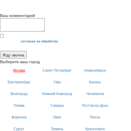
с 9
до 12
с 12
до 20
00
00
00
00
Ваш комментарий
Я даю свое
согласие на обработку
моих персональных данных.
Жду звонка
Выберите ваш город
Москва
Санкт-Петербург
Новосибирск
Екатеринбург
Уфа
Казань
Волгоград
Нижний Новгород
Челябинск
Пермь
Самара
Ростов-на-Дону
Воронеж
Омск
Пенза
Сургут
Тюмень
Красноярск