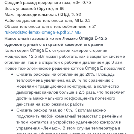
Средний расход природного газа, м3/ч
0.75
Вес с упаковкой (брутто), кг
66
Макс. производительность (КПД), %
92
Рабочее давление теплоносителя, МПа
0.3
Объем теплоносителя в теплообменнике, л
21
rukovodstvo-lemax-omega-e.pdf
2.7 МБ
Напольный газовый котел Лемакс Omega E-12.5
одноконтурный с открытой камерой сгорания
Котел серии Omega E с открытой камерой сгорания
мощностью 12,5 кВт может работать, как в закрытой системе
отопления, так и в открытой с рабочим давлением до 3 атм.
Новое технологическое решение котлов Omega E позволяет:
Снизить расходы на отопление до 20%. Площадь
теплообмена увеличена на 20 % по сравнению с
моделями традиционной конструкции, а количество
дымогарных каналов больше в 2,5 раза, что позволяет
достичь максимального коэффициента полезного
действия на всех режимах работы
Снизить расход газа до 10%. К котлам можно
подключить любой комнатный термостат с релейным
типом контактов и устройство удаленного контроля и
управления «Лемакс». В этом случае температура в
помещении будет поддерживаться на заданном уровне