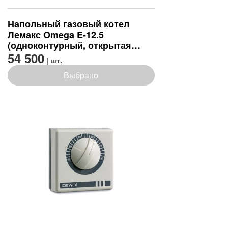
Напольный газовый котел
Лемакс Omega E-12.5
(одноконтурный, открытая
камера)
54 500
| шт.
Выбрано