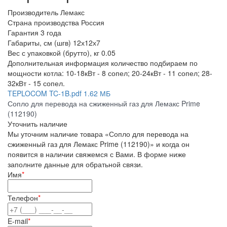
Производитель
Лемакс
Страна производства
Россия
Гарантия
3 года
Габариты, см (шгв)
12х12х7
Вес с упаковкой (брутто), кг
0.05
Дополнительная информация
количество подбираем по
мощности котла: 10-18кВт - 8 сопел; 20-24кВт - 11 сопел; 28-
32кВт - 15 сопел.
TEPLOCOM TC-1B.pdf
1.62 МБ
Сопло для перевода на сжиженный газ для Лемакс Prime
(112190)
Уточнить наличие
Мы уточним наличие товара «Сопло для перевода на
сжиженный газ для Лемакс Prime (112190)» и когда он
появится в наличии свяжемся с Вами. В форме ниже
заполните данные для обратьной связи.
Имя
*
Телефон
*
E-mail
*