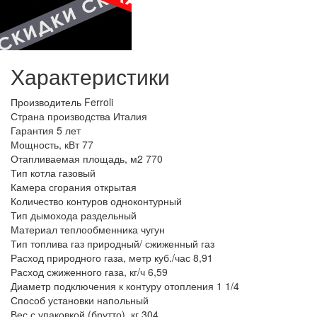
Характеристики
Производитель
Ferroli
Страна производства
Италия
Гарантия
5 лет
Мощность, кВт
77
Отапливаемая площадь, м2
770
Тип котла
газовый
Камера сгорания
открытая
Количество контуров
одноконтурный
Тип дымохода
раздельный
Материал теплообменника
чугун
Тип топлива
газ природный/ сжиженный газ
Расход природного газа, метр куб./час
8,91
Расход сжиженного газа, кг/ч
6,59
Диаметр подключения к контуру отопления
1 1/4
Способ установки
напольный
Вес с упаковкой (брутто), кг
304