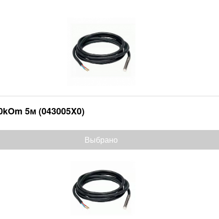
0kOm 5м (043005X0)
Выбрано