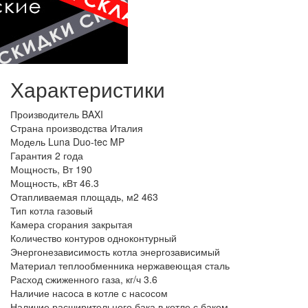
Характеристики
Производитель
BAXI
Страна производства
Италия
Модель
Luna Duo-tec MP
Гарантия
2 года
Мощность, Вт
190
Мощность, кВт
46.3
Отапливаемая площадь, м2
463
Тип котла
газовый
Камера сгорания
закрытая
Количество контуров
одноконтурный
Энергонезависимость котла
энергозависимый
Материал теплообменника
нержавеющая сталь
Расход сжиженного газа, кг/ч
3.6
Наличие насоса в котле
с насосом
Наличие расширительного бака в котле
с баком