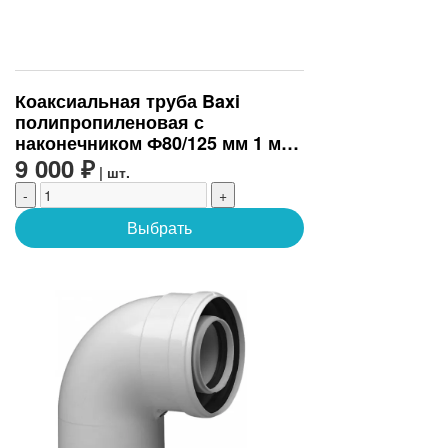
Коаксиальная труба Baxi
полипропиленовая с
наконечником Ф80/125 мм 1 м,
НТ (KHG71408891-)
9 000 ₽
| шт.
-
+
Выбрать