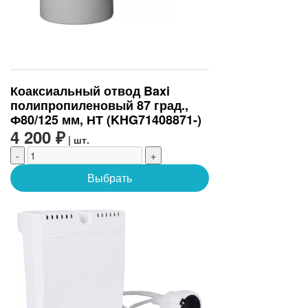
Коаксиальный отвод Baxi
полипропиленовый 87 град.,
Ф80/125 мм, НТ (KHG71408871-)
4 200 ₽
| шт.
-
+
Выбрать