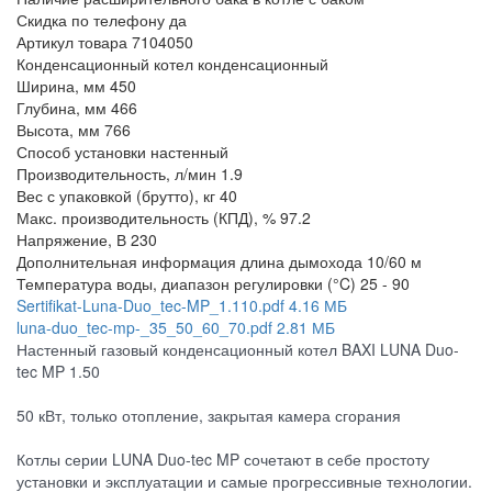
Скидка по телефону
да
Артикул товара
7104050
Конденсационный котел
конденсационный
Ширина, мм
450
Глубина, мм
466
Высота, мм
766
Способ установки
настенный
Производительность, л/мин
1.9
Вес с упаковкой (брутто), кг
40
Макс. производительность (КПД), %
97.2
Напряжение, В
230
Дополнительная информация
длина дымохода 10/60 м
Температура воды, диапазон регулировки (°C)
25 - 90
Sertifikat-Luna-Duo_tec-MP_1.110.pdf
4.16 МБ
luna-duo_tec-mp-_35_50_60_70.pdf
2.81 МБ
Настенный газовый конденсационный котел BAXI LUNA Duo-
tec MP 1.50
50 кВт, только отопление, закрытая камера сгорания
Котлы серии LUNA Duo-tec MP сочетают в себе простоту
установки и эксплуатации и самые прогрессивные технологии.