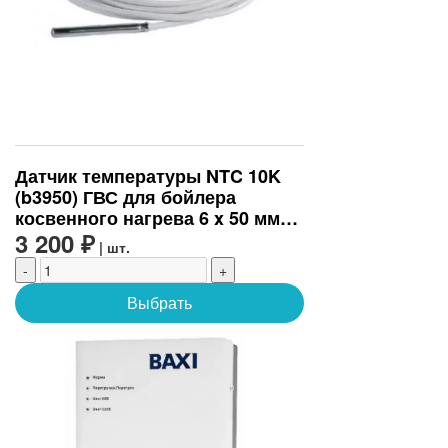
Датчик температуры NTC 10K
(b3950) ГВС для бойлера
косвенного нагрева 6 x 50 мм
кабель PVC 2 метра
3 200 ₽
| шт.
(универсальный)
-
+
Выбрать