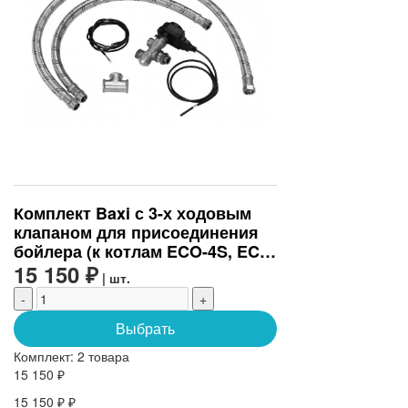
Комплект Baxi с 3-х ходовым
клапаном для присоединения
бойлера (к котлам ECO-4S, ECO
Four, Ampera) (KHG71409631)
15 150 ₽
| шт.
-
+
Выбрать
Комплект:
2 товара
15 150 ₽
15 150 ₽ ₽