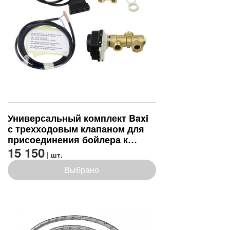
Универсальный комплект Baxi
с трехходовым клапаном для
присоединения бойлера к
одноконтурным настенным
15 150
| шт.
котлам (A7787434)
Выбрано