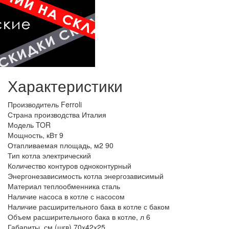
Характеристики
Производитель
Ferroli
Страна производства
Италия
Модель
TOR
Мощность, кВт
9
Отапливаемая площадь, м2
90
Тип котла
электрический
Количество контуров
одноконтурный
Энергонезависимость котла
энергозависимый
Материал теплообменника
сталь
Наличие насоса в котле
с насосом
Наличие расширительного бака в котле
с баком
Объем расширительного бака в котле, л
6
Габариты, см (шгв)
70х42х25