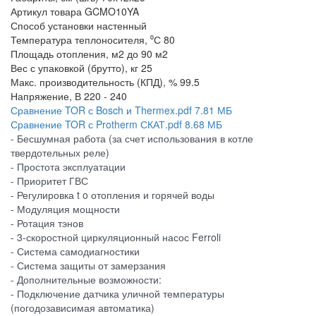
Артикул товара
GCMO10YA
Способ установки
настенный
Температура теплоносителя, ⁰С
80
Площадь отопления, м2
до 90 м2
Вес с упаковкой (брутто), кг
25
Макс. производительность (КПД), %
99.5
Напряжение, В
220 - 240
Сравнение TOR с Bosch и Thermex.pdf
7.81 МБ
Сравнение TOR с Protherm СКАТ.pdf
8.68 МБ
- Бесшумная работа (за счет использования в котле
твердотельных реле)
- Простота эксплуатации
- Приоритет ГВС
- Регулировка t o отопления и горячей воды
- Модуляция мощности
- Ротация тэнов
- 3-скоростной циркуляционный насос Ferroli
- Система самодиагностики
- Система защиты от замерзания
- Дополнительные возможности:
- Подключение датчика уличной температуры
(погодозависимая автоматика)