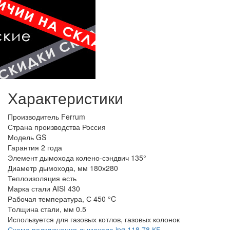
Характеристики
Производитель
Ferrum
Страна производства
Россия
Модель
GS
Гарантия
2 года
Элемент дымохода
колено-сэндвич 135°
Диаметр дымохода, мм
180х280
Теплоизоляция
есть
Марка стали
AISI 430
Рабочая температура, С
450 °C
Толщина стали, мм
0.5
Используется
для газовых котлов, газовых колонок
Схема подключения дымохода.jpg
118.78 КБ