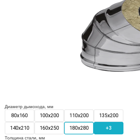
Диаметр дымохода, мм
80х160
100х200
110х200
135х200
140х210
160х250
180х280
+3
Толщина стали, мм