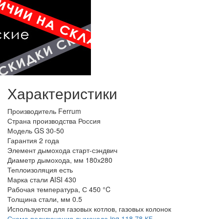
Характеристики
Производитель
Ferrum
Страна производства
Россия
Модель
GS 30-50
Гарантия
2 года
Элемент дымохода
старт-сэндвич
Диаметр дымохода, мм
180х280
Теплоизоляция
есть
Марка стали
AISI 430
Рабочая температура, С
450 °C
Толщина стали, мм
0.5
Используется
для газовых котлов, газовых колонок
Схема подключения дымохода.jpg
118.78 КБ