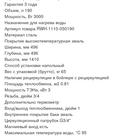
Гарантия
3 года
Объем, л
190
Мощность, Вт
3000
Назначение
для нагрева воды
Артикул товара
RWH-1110-050190
Материал
сталь
Покрытие
высокотемпературная эмаль
Ширина, мм
496
Глубина, мм
496
Высота, мм
1410
Способ установки
напольный
Вес с упаковкой (брутто), кг
65
Наличие рециркуляции в бойлере
с рециркуляцией
Площадь теплообмена, м2
0.81
Мощность ТЭНа, кВт
3
Резьба, дюйм
3/4
Дополнительно
термометр
Вход/выход теплообменника, дюйм
1
Внутреннее покрытие бака
эмаль
Циркуляционный патрубок
G3/4"
Магниевый анод
есть
Максимальная температура воды, °C
95