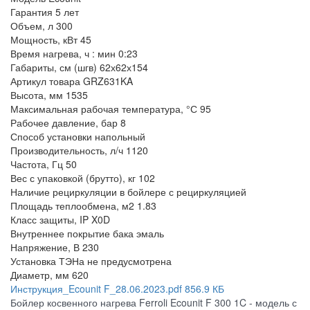
Гарантия
5 лет
Объем, л
300
Мощность, кВт
45
Время нагрева, ч : мин
0:23
Габариты, см (шгв)
62х62х154
Артикул товара
GRZ631KA
Высота, мм
1535
Максимальная рабочая температура, °С
95
Рабочее давление, бар
8
Способ установки
напольный
Производительность, л/ч
1120
Частота, Гц
50
Вес с упаковкой (брутто), кг
102
Наличие рециркуляции в бойлере
с рециркуляцией
Площадь теплообмена, м2
1.83
Класс защиты, IP
X0D
Внутреннее покрытие бака
эмаль
Напряжение, В
230
Установка ТЭНа
не предусмотрена
Диаметр, мм
620
Инструкция_Ecounit F_28.06.2023.pdf
856.9 КБ
Бойлер косвенного нагрева Ferroli Ecounit F 300 1C - модель с