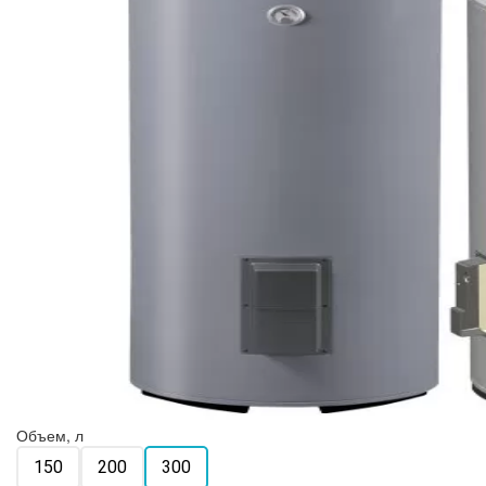
Объем, л
150
200
300