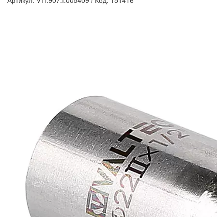
Артикул: VTi.907.I.005409
/
Код: 151416