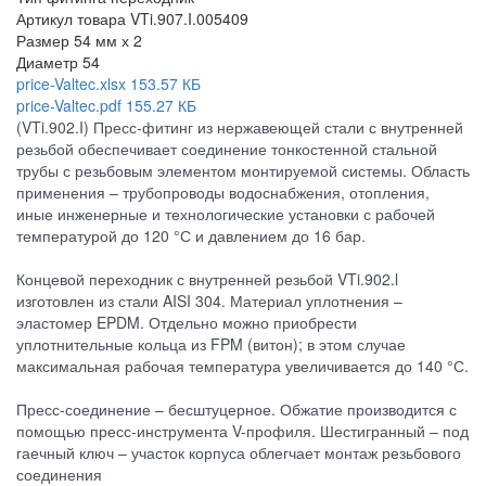
Артикул товара
VTi.907.I.005409
Размер
54 мм х 2
Диаметр
54
price-Valtec.xlsx
153.57 КБ
price-Valtec.pdf
155.27 КБ
(VTi.902.I) Пресс-фитинг из нержавеющей стали с внутренней
резьбой обеспечивает соединение тонкостенной стальной
трубы с резьбовым элементом монтируемой системы. Область
применения – трубопроводы водоснабжения, отопления,
иные инженерные и технологические установки с рабочей
температурой до 120 °С и давлением до 16 бар.
Концевой переходник с внутренней резьбой VTi.902.l
изготовлен из стали AISI 304. Материал уплотнения –
эластомер EPDM. Отдельно можно приобрести
уплотнительные кольца из FPM (витон); в этом случае
максимальная рабочая температура увеличивается до 140 °С.
Пресс-соединение – бесштуцерное. Обжатие производится с
помощью пресс-инструмента V-профиля. Шестигранный – под
гаечный ключ – участок корпуса облегчает монтаж резьбового
соединения