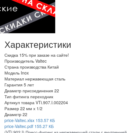
Характеристики
Скидка
15% при заказе на сайте!
Производитель
Valtec
Страна производства
Китай
Модель
Inox
Материал
нержавеющая сталь
Гарантия
5 лет
Диаметр присоединения
22
Тип фитинга
переходник
Артикул товара
VTi.907.I.002204
Размер
22 мм х 1/2
Диаметр
22
price-Valtec.xlsx
153.57 КБ
price-Valtec.pdf
155.27 КБ
(VTi.902.I) Пресс-фитинг из нержавеющей стали с внутренней