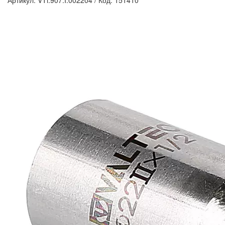
Артикул: VTi.907.I.002204
/
Код: 151410