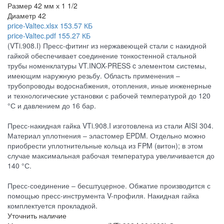
Размер
42 мм х 1 1/2
Диаметр
42
price-Valtec.xlsx
153.57 КБ
price-Valtec.pdf
155.27 КБ
(VTi.908.I) Пресс-фитинг из нержавеющей стали с накидной
гайкой обеспечивает соединение тонкостенной стальной
трубы номенклатуры VT.INOX-PRESS c элементом системы,
имеющим наружную резьбу. Область применения –
трубопроводы водоснабжения, отопления, иные инженерные
и технологические установки с рабочей температурой до 120
°С и давлением до 16 бар.
Пресс-накидная гайка VTi.908.I изготовлена из стали AISI 304.
Материал уплотнения – эластомер EPDM. Отдельно можно
приобрести уплотнительные кольца из FPM (витон); в этом
случае максимальная рабочая температура увеличивается до
140 °С.
Пресс-соединение – бесштуцерное. Обжатие производится с
помощью пресс-инструмента V-профиля. Накидная гайка
комплектуется прокладкой.
Уточнить наличие