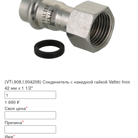
(VTi.908.I.004208) Соединитель с накидной гайкой Valtec Inox
42 мм х 1 1/2"
1 690 ₽
Своя цена
*
Причина
*
Имя
*