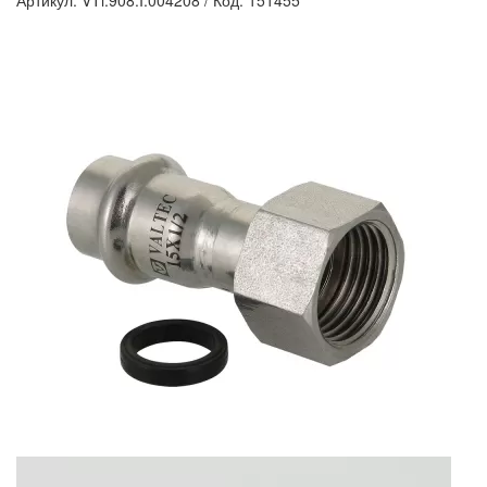
Артикул: VTi.908.I.004208
/
Код: 151455