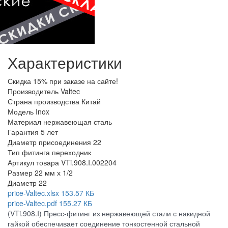
Характеристики
Скидка
15% при заказе на сайте!
Производитель
Valtec
Страна производства
Китай
Модель
Inox
Материал
нержавеющая сталь
Гарантия
5 лет
Диаметр присоединения
22
Тип фитинга
переходник
Артикул товара
VTi.908.I.002204
Размер
22 мм х 1/2
Диаметр
22
price-Valtec.xlsx
153.57 КБ
price-Valtec.pdf
155.27 КБ
(VTi.908.I) Пресс-фитинг из нержавеющей стали с накидной
гайкой обеспечивает соединение тонкостенной стальной