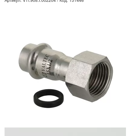
Артикул: VTi.908.I.002204
/
Код: 151446