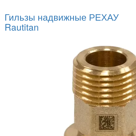
Гильзы надвижные РЕХАУ
Rautitan