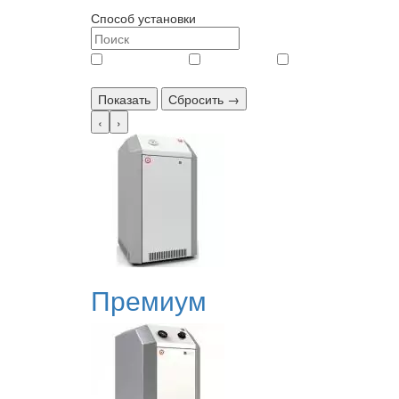
Способ установки
напольный (
145
)
настенный (
12
)
настенный/напольный 
Показать
Сбросить →
‹
›
Премиум