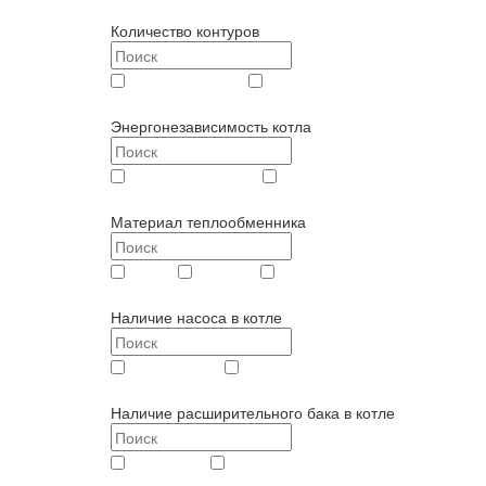
закрытая (
24
)
открытая (
123
)
Количество контуров
двухконтурный (
28
)
одноконтурный (
134
)
Энергонезависимость котла
энергозависимый (
21
)
энергонезависимый (
131
)
Материал теплообменника
медь (
9
)
сталь (
140
)
чугун (
13
)
Наличие насоса в котле
без насоса (
150
)
с насосом (
12
)
Наличие расширительного бака в котле
без бака (
125
)
с баком (
18
)