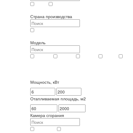
ZONT (
1
)
Лемакс (
200
)
Страна производства
Россия (
201
)
Модель
Classic (
22
)
CLEVER (
4
)
Clever L (
4
)
Omega (
8
)
Omega C
Мощность, кВт
Отапливаемая площадь, м2
Камера сгорания